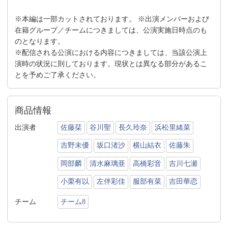
※本編は一部カットされております。 ※出演メンバーおよび
在籍グループ／チームにつきましては、公演実施日時点のも
のとなります。
※配信される公演における内容につきましては、当該公演上
演時の状況に則しております。現状とは異なる部分があるこ
とを予めご了承ください。
商品情報
出演者
佐藤栞
谷川聖
長久玲奈
浜松里緒菜
吉野未優
坂口渚沙
横山結衣
佐藤朱
岡部麟
清水麻璃亜
高橋彩音
吉川七瀬
小栗有以
左伴彩佳
服部有菜
吉田華恋
チーム
チーム8