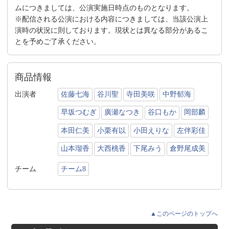
ムにつきましては、公演実施日時点のものとなります。
※配信される公演における内容につきましては、当該公演上
演時の状況に則しております。現状とは異なる部分があるこ
とを予めご了承ください。
商品情報
出演者
佐藤七海
谷川聖
寺田美咲
中野郁海
早坂つむぎ
廣瀬なつき
谷口もか
岡部麟
本田仁美
小栗有以
小田えりな
左伴彩佳
山本瑠香
大西桃香
下尾みう
倉野尾成美
チーム
チーム8
▲このページのトップへ