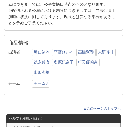
ムにつきましては、公演実施日時点のものとなります。
※配信される公演における内容につきましては、当該公演上
演時の状況に則しております。現状とは異なる部分があるこ
とを予めご了承ください。
商品情報
出演者
坂口渚沙
平野ひかる
高橋彩香
永野芹佳
徳永羚海
奥原妃奈子
行天優莉奈
山田杏華
チーム
チーム8
▲このページのトップへ
ヘルプ / お問い合わせ