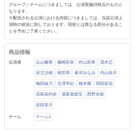
グループ／チームにつきましては、公演実施日時点のものと
なります。
※配信される公演における内容につきましては、当該公演上
演時の状況に則しております。現状とは異なる部分があるこ
とを予めご了承ください。
商品情報
出演者
込山榛香
篠崎彩奈
村山彩希
茂木忍
岩立沙穂
相笠萌
峯岸みなみ
内山奈月
梅田綾乃
北澤早紀
橋本耀
岡田彩花
高島祐利奈
達家真姫宝
西野未姫
前田美月
チーム
チーム4