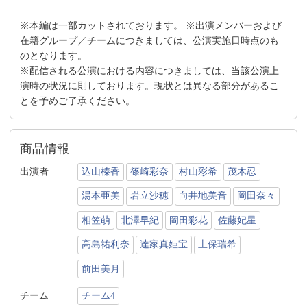
※本編は一部カットされております。 ※出演メンバーおよび
在籍グループ／チームにつきましては、公演実施日時点のも
のとなります。
※配信される公演における内容につきましては、当該公演上
演時の状況に則しております。現状とは異なる部分があるこ
とを予めご了承ください。
商品情報
出演者
込山榛香
篠崎彩奈
村山彩希
茂木忍
湯本亜美
岩立沙穂
向井地美音
岡田奈々
相笠萌
北澤早紀
岡田彩花
佐藤妃星
高島祐利奈
達家真姫宝
土保瑞希
前田美月
チーム
チーム4