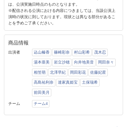
は、公演実施日時点のものとなります。
※配信される公演における内容につきましては、当該公演上
演時の状況に則しております。現状とは異なる部分があるこ
とを予めご了承ください。
商品情報
出演者
込山榛香
篠崎彩奈
村山彩希
茂木忍
湯本亜美
岩立沙穂
向井地美音
岡田奈々
相笠萌
北澤早紀
岡田彩花
佐藤妃星
高島祐利奈
達家真姫宝
土保瑞希
前田美月
チーム
チーム4