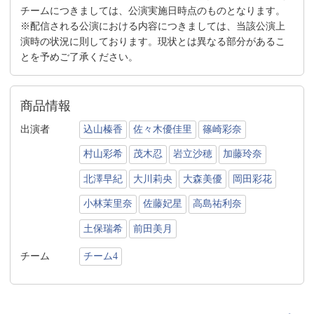
チームにつきましては、公演実施日時点のものとなります。
※配信される公演における内容につきましては、当該公演上
演時の状況に則しております。現状とは異なる部分があるこ
とを予めご了承ください。
商品情報
出演者
込山榛香
佐々木優佳里
篠崎彩奈
村山彩希
茂木忍
岩立沙穂
加藤玲奈
北澤早紀
大川莉央
大森美優
岡田彩花
小林茉里奈
佐藤妃星
高島祐利奈
土保瑞希
前田美月
チーム
チーム4