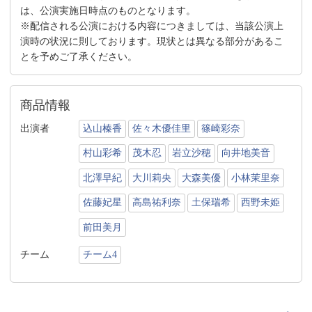
は、公演実施日時点のものとなります。
※配信される公演における内容につきましては、当該公演上
演時の状況に則しております。現状とは異なる部分があるこ
とを予めご了承ください。
商品情報
出演者
込山榛香
佐々木優佳里
篠崎彩奈
村山彩希
茂木忍
岩立沙穂
向井地美音
北澤早紀
大川莉央
大森美優
小林茉里奈
佐藤妃星
高島祐利奈
土保瑞希
西野未姫
前田美月
チーム
チーム4