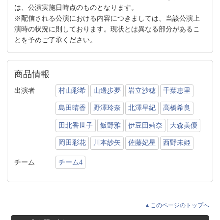
は、公演実施日時点のものとなります。
※配信される公演における内容につきましては、当該公演上
演時の状況に則しております。現状とは異なる部分があるこ
とを予めご了承ください。
商品情報
出演者
村山彩希
山邊歩夢
岩立沙穂
千葉恵里
島田晴香
野澤玲奈
北澤早紀
高橋希良
田北香世子
飯野雅
伊豆田莉奈
大森美優
岡田彩花
川本紗矢
佐藤妃星
西野未姫
チーム
チーム4
▲このページのトップへ