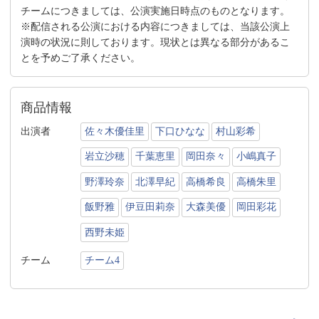
チームにつきましては、公演実施日時点のものとなります。
※配信される公演における内容につきましては、当該公演上
演時の状況に則しております。現状とは異なる部分があるこ
とを予めご了承ください。
商品情報
出演者
佐々木優佳里
下口ひなな
村山彩希
岩立沙穂
千葉恵里
岡田奈々
小嶋真子
野澤玲奈
北澤早紀
高橋希良
高橋朱里
飯野雅
伊豆田莉奈
大森美優
岡田彩花
西野未姫
チーム
チーム4