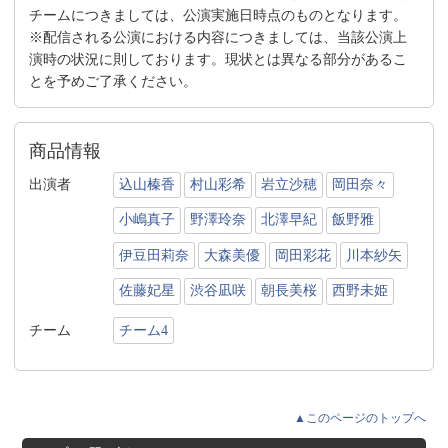
チームにつきましては、公演実施日時点のものとなります。
※配信される公演における内容につきましては、当該公演上
演時の状況に則しております。現状とは異なる部分があるこ
とを予めご了承ください。
商品情報
出演者
込山榛香
村山彩希
岩立沙穂
岡田奈々
小嶋真子
野澤玲奈
北澤早紀
飯野雅
伊豆田莉奈
大森美優
岡田彩花
川本紗矢
佐藤妃星
渋谷凪咲
朝長美桜
西野未姫
チーム
チーム4
▲このページのトップへ