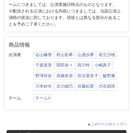
ームにつきましては、公演実施日時点のものとなります。
※配信される公演における内容につきましては、当該公演上
演時の状況に則しております。現状とは異なる部分があるこ
とを予めご了承ください。
商品情報
出演者
込山榛香
村山彩希
山邊歩夢
岩立沙穂
千葉恵里
岡田奈々
西川怜
小嶋真子
野澤玲奈
高橋朱里
田北香世子
飯野雅
川本紗矢
北川綾巴
佐藤妃星
渋谷凪咲
チーム
チーム4
▲このページのトップへ