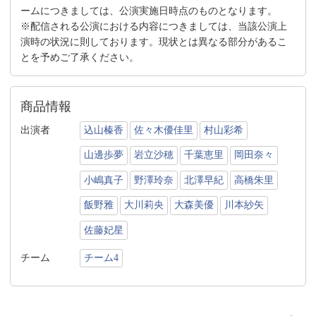
ームにつきましては、公演実施日時点のものとなります。
※配信される公演における内容につきましては、当該公演上
演時の状況に則しております。現状とは異なる部分があるこ
とを予めご了承ください。
商品情報
出演者
込山榛香
佐々木優佳里
村山彩希
山邊歩夢
岩立沙穂
千葉恵里
岡田奈々
小嶋真子
野澤玲奈
北澤早紀
高橋朱里
飯野雅
大川莉央
大森美優
川本紗矢
佐藤妃星
チーム
チーム4