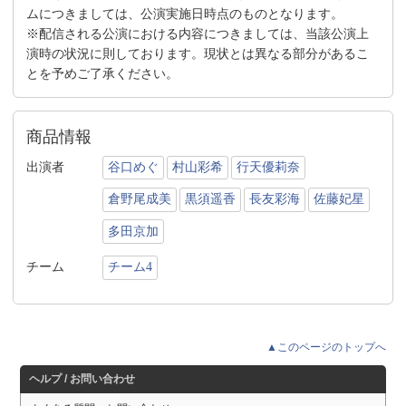
ムにつきましては、公演実施日時点のものとなります。
※配信される公演における内容につきましては、当該公演上
演時の状況に則しております。現状とは異なる部分があるこ
とを予めご了承ください。
商品情報
出演者
谷口めぐ
村山彩希
行天優莉奈
倉野尾成美
黒須遥香
長友彩海
佐藤妃星
多田京加
チーム
チーム4
▲このページのトップへ
ヘルプ / お問い合わせ