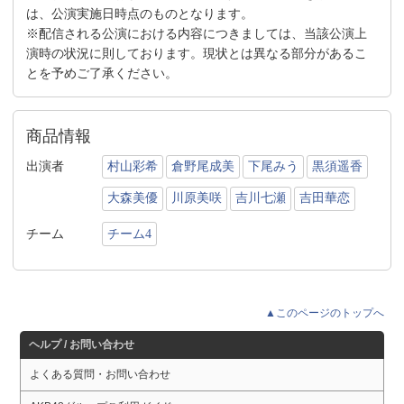
は、公演実施日時点のものとなります。
※配信される公演における内容につきましては、当該公演上
演時の状況に則しております。現状とは異なる部分があるこ
とを予めご了承ください。
商品情報
出演者
村山彩希
倉野尾成美
下尾みう
黒須遥香
大森美優
川原美咲
吉川七瀬
吉田華恋
チーム
チーム4
▲このページのトップへ
ヘルプ / お問い合わせ
よくある質問・お問い合わせ