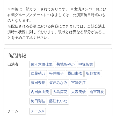
※本編は一部カットされております。 ※出演メンバーおよび
在籍グループ／チームにつきましては、公演実施日時点のも
のとなります。
※配信される公演における内容につきましては、当該公演上
演時の状況に則しております。現状とは異なる部分があるこ
とを予めご了承ください。
商品情報
出演者
佐々木優佳里
菊地あやか
中塚智実
仁藤萌乃
松井咲子
横山由依
板野友美
藤田奈那
峯岸みなみ
宮澤佐江
内田眞由美
大島涼花
大森美優
雨宮舞夏
梅田彩佳
藤江れいな
チーム
チームK