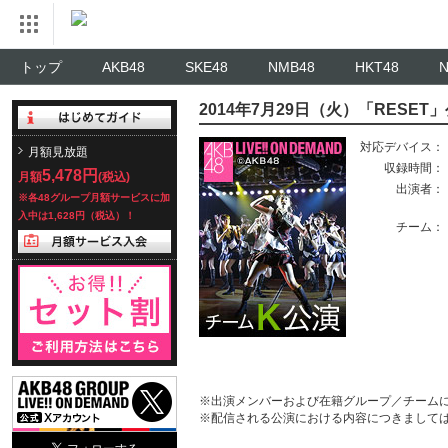
トップ
AKB48
SKE48
NMB48
HKT48
2014年7月29日（火）「RESET
対応デバイス：
月額見放題
収録時間：
5,478円
月額
(税込)
出演者：
※各48グループ月額サービスに加
入中は1,628円（税込）！
チーム：
※出演メンバーおよび在籍グループ／チーム
※配信される公演における内容につきまして