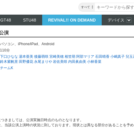
すべて
NGT48
STU48
REVIVAL!! ON DEMAND
デバイス
」公演
パソコン
、
iPhone/iPad
、
Android
110分
下口ひなな
湯本亜美
後藤萌咲
宮崎美穂
相笠萌
阿部マリア
石田晴香
小嶋真子
兒玉
鈴木紫帆里
田野優花
永尾まりや
岩佐美咲
内田眞由美
小林香菜
チームK
につきましては、公演実施日時点のものとなります。
は、当該公演上演時の状況に則しております。現状とは異なる部分があることを予め