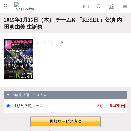
リバイバル配信
2015年1月15日（木） チームK 「RESET」公演 内
田眞由美 生誕祭
チーム：
チームK
▼ 月額見放題コース入会
5,478円
月額見放題コース
月額
月額サービス入会