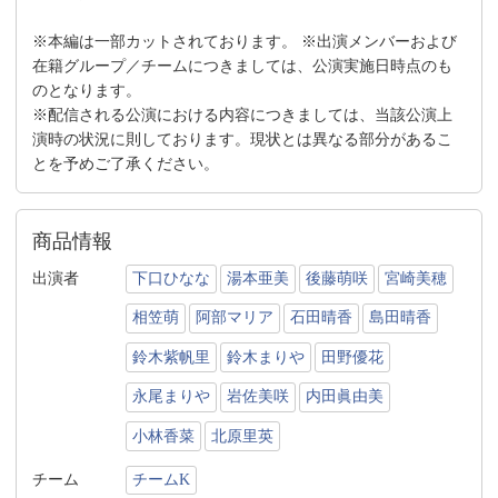
※本編は一部カットされております。 ※出演メンバーおよび
在籍グループ／チームにつきましては、公演実施日時点のも
のとなります。
※配信される公演における内容につきましては、当該公演上
演時の状況に則しております。現状とは異なる部分があるこ
とを予めご了承ください。
商品情報
出演者
下口ひなな
湯本亜美
後藤萌咲
宮崎美穂
相笠萌
阿部マリア
石田晴香
島田晴香
鈴木紫帆里
鈴木まりや
田野優花
永尾まりや
岩佐美咲
内田眞由美
小林香菜
北原里英
チーム
チームK