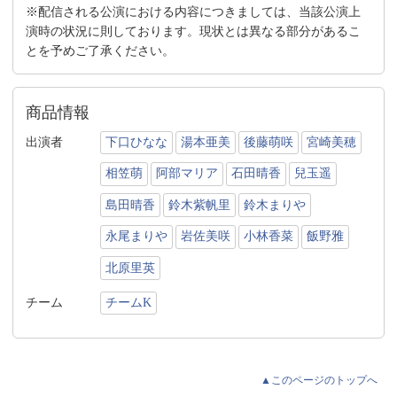
※配信される公演における内容につきましては、当該公演上
演時の状況に則しております。現状とは異なる部分があるこ
とを予めご了承ください。
商品情報
出演者
下口ひなな
湯本亜美
後藤萌咲
宮崎美穂
相笠萌
阿部マリア
石田晴香
兒玉遥
島田晴香
鈴木紫帆里
鈴木まりや
永尾まりや
岩佐美咲
小林香菜
飯野雅
北原里英
チーム
チームK
▲このページのトップへ