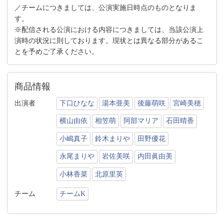
／チームにつきましては、公演実施日時点のものとなりま
す。
※配信される公演における内容につきましては、当該公演上
演時の状況に則しております。現状とは異なる部分があるこ
とを予めご了承ください。
商品情報
出演者
下口ひなな
湯本亜美
後藤萌咲
宮崎美穂
横山由依
相笠萌
阿部マリア
石田晴香
小嶋真子
鈴木まりや
田野優花
永尾まりや
岩佐美咲
内田眞由美
小林香菜
北原里英
チーム
チームK