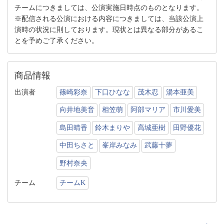
チームにつきましては、公演実施日時点のものとなります。
※配信される公演における内容につきましては、当該公演上
演時の状況に則しております。現状とは異なる部分があるこ
とを予めご了承ください。
商品情報
出演者
篠崎彩奈
下口ひなな
茂木忍
湯本亜美
向井地美音
相笠萌
阿部マリア
市川愛美
島田晴香
鈴木まりや
高城亜樹
田野優花
中田ちさと
峯岸みなみ
武藤十夢
野村奈央
チーム
チームK