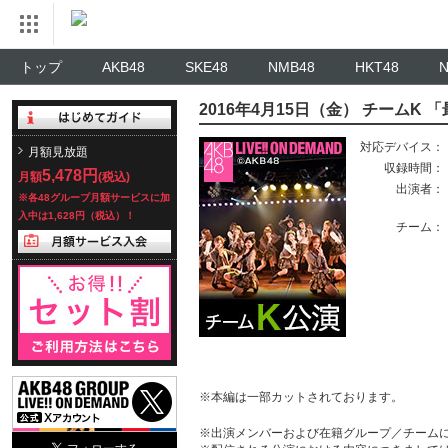
トップ
AKB48
SKE48
NMB48
HKT48
2016年4月15日（金） チームK
対応デバイス：
月額見放題
収録時間：
5,478円
月額
(税込)
出演者：
※各48グループ月額サービスに加
入中は1,628円（税込）！
チーム：
※本編は一部カットされております。
※出演メンバーおよび在籍グループ／チーム