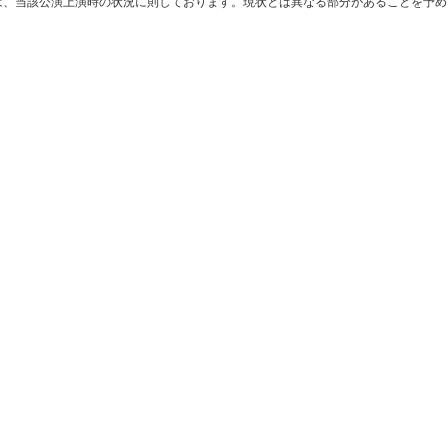
は、当該公演上演時の状況に則しております。現状とは異なる部分があることを予め