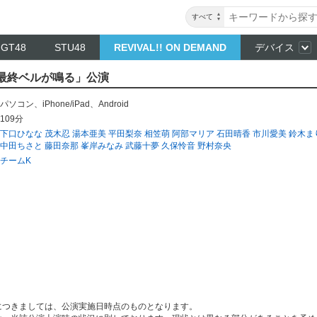
すべて
NGT48
STU48
REVIVAL!! ON DEMAND
デバイス
 「最終ベルが鳴る」公演
パソコン
、
iPhone/iPad
、
Android
109分
下口ひなな
茂木忍
湯本亜美
平田梨奈
相笠萌
阿部マリア
石田晴香
市川愛美
鈴木ま
中田ちさと
藤田奈那
峯岸みなみ
武藤十夢
久保怜音
野村奈央
チームK
につきましては、公演実施日時点のものとなります。