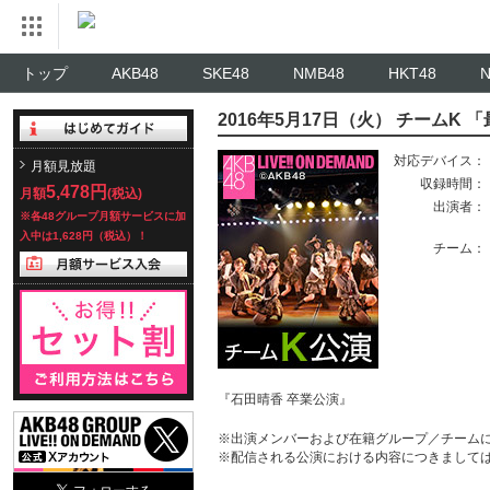
トップ
AKB48
SKE48
NMB48
HKT48
2016年5月17日（火） チームK
対応デバイス：
月額見放題
収録時間：
5,478円
月額
(税込)
出演者：
※各48グループ月額サービスに加
入中は1,628円（税込）！
チーム：
『石田晴香 卒業公演』
※出演メンバーおよび在籍グループ／チーム
※配信される公演における内容につきまして