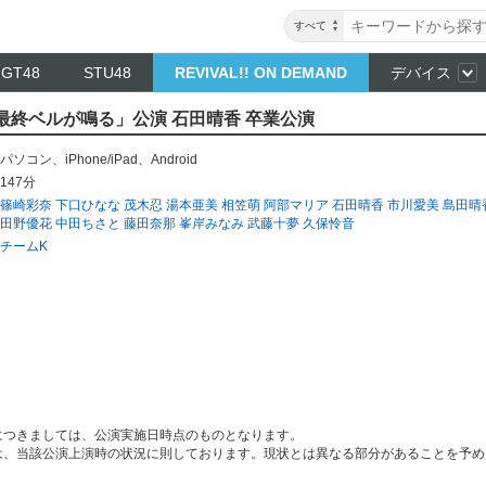
すべて
NGT48
STU48
REVIVAL!! ON DEMAND
デバイス
 「最終ベルが鳴る」公演 石田晴香 卒業公演
パソコン
、
iPhone/iPad
、
Android
147分
篠崎彩奈
下口ひなな
茂木忍
湯本亜美
相笠萌
阿部マリア
石田晴香
市川愛美
島田晴
田野優花
中田ちさと
藤田奈那
峯岸みなみ
武藤十夢
久保怜音
チームK
につきましては、公演実施日時点のものとなります。
は、当該公演上演時の状況に則しております。現状とは異なる部分があることを予め