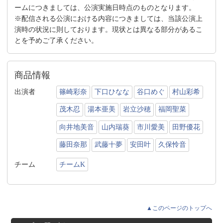
ームにつきましては、公演実施日時点のものとなります。
※配信される公演における内容につきましては、当該公演上
演時の状況に則しております。現状とは異なる部分があるこ
とを予めご了承ください。
商品情報
出演者
篠崎彩奈
下口ひなな
谷口めぐ
村山彩希
茂木忍
湯本亜美
岩立沙穂
福岡聖菜
向井地美音
山内瑞葵
市川愛美
田野優花
藤田奈那
武藤十夢
安田叶
久保怜音
チーム
チームK
▲このページのトップへ