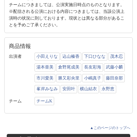
チームにつきましては、公演実施日時点のものとなります。
※配信される公演における内容につきましては、当該公演上
演時の状況に則しております。現状とは異なる部分があるこ
とを予めご了承ください。
商品情報
出演者
小田えりな
込山榛香
下口ひなな
茂木忍
湯本亜美
倉野尾成美
長友彩海
武藤小麟
市川愛美
勝又彩央里
小嶋真子
藤田奈那
峯岸みなみ
安田叶
横山結衣
永野恵
チーム
チームK
▲このページのトップへ