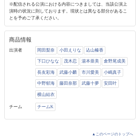
※配信される公演における内容につきましては、当該公演上
演時の状況に則しております。現状とは異なる部分があるこ
とを予めご了承ください。
商品情報
出演者
岡田梨奈
小田えりな
込山榛香
下口ひなな
茂木忍
湯本亜美
倉野尾成美
長友彩海
武藤小麟
市川愛美
小嶋真子
中野郁海
藤田奈那
武藤十夢
安田叶
横山結衣
チーム
チームK
▲このページのトップへ