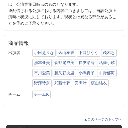
は、公演実施日時点のものとなります。
※配信される公演における内容につきましては、当該公演上
演時の状況に則しております。現状とは異なる部分があるこ
とを予めご了承ください。
商品情報
出演者
小田えりな
込山榛香
下口ひなな
茂木忍
湯本亜美
倉野尾成美
長友彩海
武藤小麟
市川愛美
勝又彩央里
小嶋真子
中野郁海
野澤玲奈
武藤十夢
安田叶
横山結衣
チーム
チームK
▲このページのトップへ