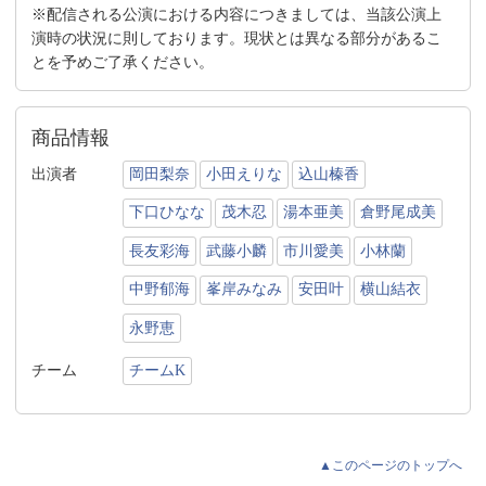
※配信される公演における内容につきましては、当該公演上
演時の状況に則しております。現状とは異なる部分があるこ
とを予めご了承ください。
商品情報
出演者
岡田梨奈
小田えりな
込山榛香
下口ひなな
茂木忍
湯本亜美
倉野尾成美
長友彩海
武藤小麟
市川愛美
小林蘭
中野郁海
峯岸みなみ
安田叶
横山結衣
永野恵
チーム
チームK
▲このページのトップへ