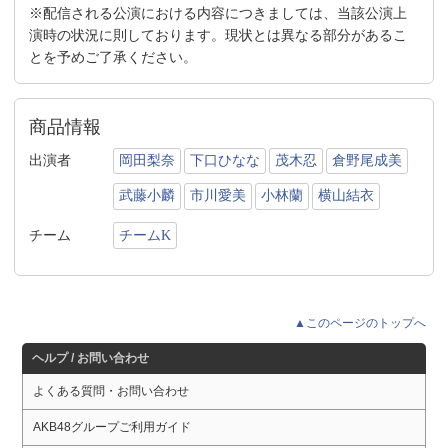
※配信される公演における内容につきましては、当該公演上
演時の状況に則しております。現状とは異なる部分があるこ
とを予めご了承ください。
商品情報
出演者
岡田梨奈
下口ひなな
茂木忍
倉野尾成美
武藤小麟
市川愛美
小林蘭
横山結衣
チーム
チームK
▲このページのトップへ
ヘルプ / お問い合わせ
よくある質問・お問い合わせ
AKB48グループご利用ガイド