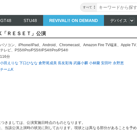
すべて
NGT48
STU48
REVIVAL!! ON DEMAND
デバイス
ムK「ＲＥＳＥＴ」公演
パソコン
、
iPhone/iPad
、
Android
、
Chromecast
、
Amazon Fire TV端末
、
Apple TV
テレビ
、
PS5®Pro/PS5®/PS4®Pro/PS4®
116分
小田えりな
下口ひなな
倉野尾成美
長友彩海
武藤小麟
小林蘭
安田叶
永野恵
チームK
につきましては、公演実施日時点のものとなります。
は、当該公演上演時の状況に則しております。現状とは異なる部分があることを予め