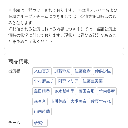
※本編は一部カットされております。 ※出演メンバーおよび
在籍グループ／チームにつきましては、公演実施日時点のも
のとなります。
※配信される公演における内容につきましては、当該公演上
演時の状況に則しております。現状とは異なる部分があるこ
とを予めご了承ください。
商品情報
出演者
入山杏奈
加藤玲奈
佐藤夏希
仲俣汐里
中村麻里子
阿部マリア
佐藤亜美菜
島田晴香
鈴木紫帆里
藤田奈那
竹内美宥
森杏奈
市川美織
大場美奈
佐藤すみれ
山内鈴蘭
チーム
研究生