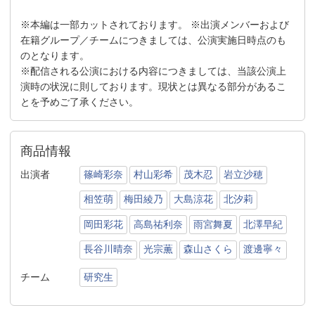
※本編は一部カットされております。 ※出演メンバーおよび
在籍グループ／チームにつきましては、公演実施日時点のも
のとなります。
※配信される公演における内容につきましては、当該公演上
演時の状況に則しております。現状とは異なる部分があるこ
とを予めご了承ください。
商品情報
出演者
篠崎彩奈
村山彩希
茂木忍
岩立沙穂
相笠萌
梅田綾乃
大島涼花
北汐莉
岡田彩花
高島祐利奈
雨宮舞夏
北澤早紀
長谷川晴奈
光宗薫
森山さくら
渡邊寧々
チーム
研究生