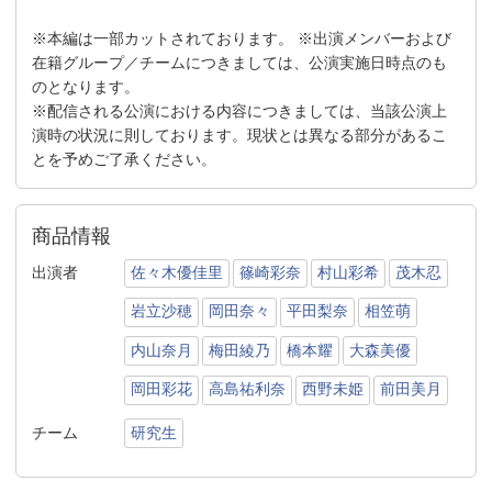
※本編は一部カットされております。 ※出演メンバーおよび
在籍グループ／チームにつきましては、公演実施日時点のも
のとなります。
※配信される公演における内容につきましては、当該公演上
演時の状況に則しております。現状とは異なる部分があるこ
とを予めご了承ください。
商品情報
出演者
佐々木優佳里
篠崎彩奈
村山彩希
茂木忍
岩立沙穂
岡田奈々
平田梨奈
相笠萌
内山奈月
梅田綾乃
橋本耀
大森美優
岡田彩花
高島祐利奈
西野未姫
前田美月
チーム
研究生