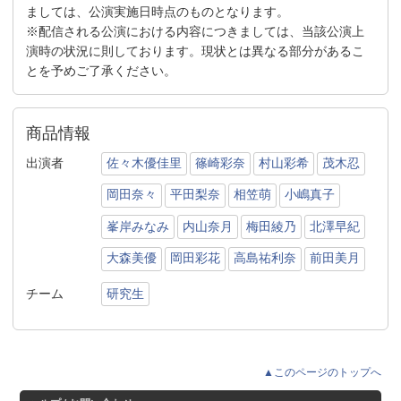
ましては、公演実施日時点のものとなります。
※配信される公演における内容につきましては、当該公演上
演時の状況に則しております。現状とは異なる部分があるこ
とを予めご了承ください。
商品情報
出演者
佐々木優佳里
篠崎彩奈
村山彩希
茂木忍
岡田奈々
平田梨奈
相笠萌
小嶋真子
峯岸みなみ
内山奈月
梅田綾乃
北澤早紀
大森美優
岡田彩花
高島祐利奈
前田美月
チーム
研究生
▲このページのトップへ