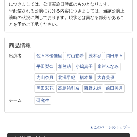
につきましては、公演実施日時点のものとなります。
※配信される公演における内容につきましては、当該公演上
演時の状況に則しております。現状とは異なる部分があるこ
とを予めご了承ください。
商品情報
出演者
佐々木優佳里
村山彩希
茂木忍
岡田奈々
平田梨奈
相笠萌
小嶋真子
峯岸みなみ
内山奈月
北澤早紀
橋本耀
大森美優
岡田彩花
高島祐利奈
西野未姫
前田美月
チーム
研究生
▲このページのトップへ