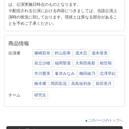
は、公演実施日時点のものとなります。
※配信される公演における内容につきましては、当該公演上
演時の状況に則しております。現状とは異なる部分があるこ
とを予めご了承ください。
商品情報
出演者
篠崎彩奈
村山彩希
茂木忍
湯本亜美
岩立沙穂
福岡聖菜
大和田南那
相笠萌
市川愛美
峯岸みなみ
梅田綾乃
北澤早紀
橋本耀
岡田彩花
高島祐利奈
前田美月
チーム
研究生
▲このページのトップへ