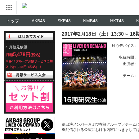
トップ
AKB48
SKE48
NMB48
HKT48
2017年2月18日（土）13:30～ 
対応デバイス：
月額見放題
5,478円
月額
(税込)
収録時間：
※各48グループ月額サービスに加
出演者：
入中は1,628円（税込）！
チーム：
※出演メンバーおよび在籍グループ／チーム
※配信される公演における内容につきまして