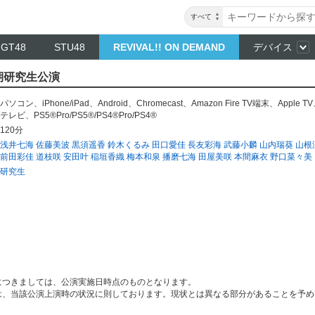
すべて
NGT48
STU48
REVIVAL!! ON DEMAND
デバイス
16期研究生公演
パソコン
、
iPhone/iPad
、
Android
、
Chromecast
、
Amazon Fire TV端末
、
Apple TV
テレビ
、
PS5®Pro/PS5®/PS4®Pro/PS4®
120分
浅井七海
佐藤美波
黒須遥香
鈴木くるみ
田口愛佳
長友彩海
武藤小麟
山内瑞葵
山根
前田彩佳
道枝咲
安田叶
稲垣香織
梅本和泉
播磨七海
田屋美咲
本間麻衣
野口菜々美
研究生
につきましては、公演実施日時点のものとなります。
は、当該公演上演時の状況に則しております。現状とは異なる部分があることを予め