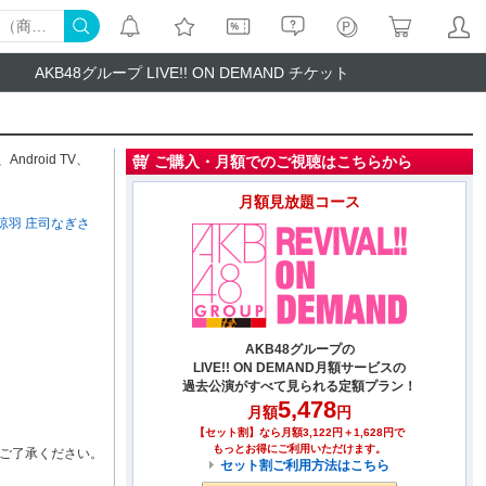
AKB48グループ LIVE!! ON DEMAND チケット
、
Android TV
、
ご購入・月額でのご視聴はこちらから
月額見放題コース
涼羽
庄司なぎさ
AKB48グループの
LIVE!! ON DEMAND月額サービスの
過去公演がすべて見られる定額プラン！
5,478
月額
円
【セット割】なら月額3,122円＋1,628円で
もっとお得にご利用いただけます。
ご了承ください。
セット割ご利用方法はこちら