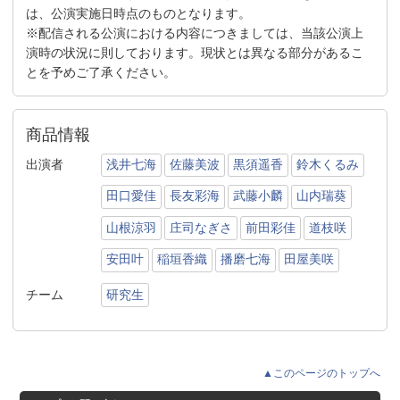
は、公演実施日時点のものとなります。
※配信される公演における内容につきましては、当該公演上
演時の状況に則しております。現状とは異なる部分があるこ
とを予めご了承ください。
商品情報
出演者
浅井七海
佐藤美波
黒須遥香
鈴木くるみ
田口愛佳
長友彩海
武藤小麟
山内瑞葵
山根涼羽
庄司なぎさ
前田彩佳
道枝咲
安田叶
稲垣香織
播磨七海
田屋美咲
チーム
研究生
▲このページのトップへ