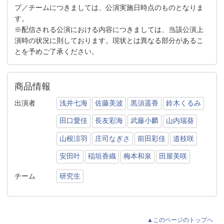
プ／チームにつきましては、公演実施日時点のものとなりま
す。
※配信される公演における内容につきましては、当該公演上
演時の状況に則しております。現状とは異なる部分があるこ
とを予めご了承ください。
商品情報
出演者
浅井七海
佐藤美波
黒須遥香
鈴木くるみ
田口愛佳
長友彩海
武藤小麟
山内瑞葵
山根涼羽
庄司なぎさ
前田彩佳
道枝咲
安田叶
稲垣香織
梅本和泉
田屋美咲
チーム
研究生
▲このページのトップへ