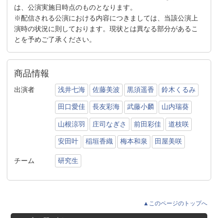
は、公演実施日時点のものとなります。
※配信される公演における内容につきましては、当該公演上
演時の状況に則しております。現状とは異なる部分があるこ
とを予めご了承ください。
商品情報
出演者
浅井七海
佐藤美波
黒須遥香
鈴木くるみ
田口愛佳
長友彩海
武藤小麟
山内瑞葵
山根涼羽
庄司なぎさ
前田彩佳
道枝咲
安田叶
稲垣香織
梅本和泉
田屋美咲
チーム
研究生
▲このページのトップへ