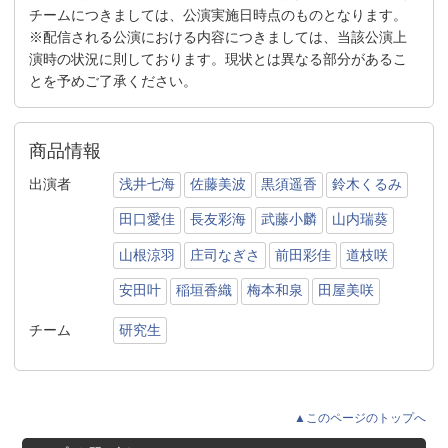
チームにつきましては、公演実施日時点のものとなります。
※配信される公演における内容につきましては、当該公演上
演時の状況に則しております。現状とは異なる部分があるこ
とを予めご了承ください。
商品情報
出演者
浅井七海
佐藤美波
黒須遥香
鈴木くるみ
田口愛佳
長友彩海
武藤小麟
山内瑞葵
山根涼羽
庄司なぎさ
前田彩佳
道枝咲
安田叶
稲垣香織
梅本和泉
田屋美咲
チーム
研究生
▲このページのトップへ