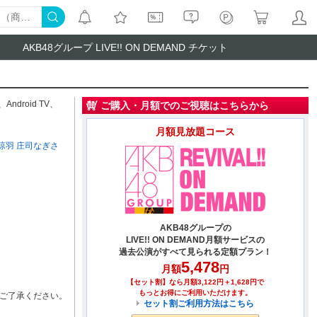
AKB48グループ LIVE!! ON DEMAND チケット
、
Android TV
、
ご購入・月額でのご視聴はこちらから
月額見放題コース
涼羽
庄司なぎさ
AKB48グループの
LIVE!! ON DEMAND月額サービスの
過去公演がすべて見られる定額プラン！
5,478
月額
円
【セット割】なら月額3,122円＋1,628円で
もっとお得にご利用いただけます。
ご了承ください。
セット割ご利用方法はこちら