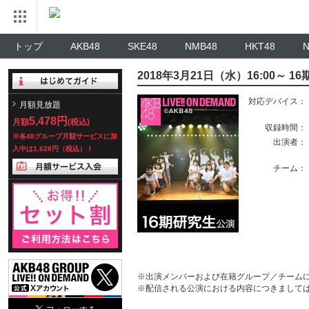
トップ
AKB48
SKE48
NMB48
HKT48
2018年3月21日（水）16:00～
対応デバイス：
月額見放題
5,478円
月額
(税込)
収録時間：
※各48グループ月額サービスに加
出演者：
入中は1,628円（税込）！
チーム：
※出演メンバーおよび在籍グループ／チーム
※配信される公演における内容につきまして