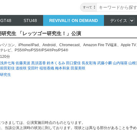
すべて
NGT48
STU48
REVIVAL!! ON DEMAND
デバイス
 16期研究生 「レッツゴー研究生！」公演
パソコン
、
iPhone/iPad
、
Android
、
Chromecast
、
Amazon Fire TV端末
、
Apple TV
テレビ
、
PS5®Pro/PS5®/PS4®Pro/PS4®
120分
浅井七海
佐藤美波
黒須遥香
鈴木くるみ
田口愛佳
長友彩海
武藤小麟
山内瑞葵
山根
前田彩佳
道枝咲
安田叶
稲垣香織
梅本和泉
田屋美咲
研究生
につきましては、公演実施日時点のものとなります。
は、当該公演上演時の状況に則しております。現状とは異なる部分があることを予め