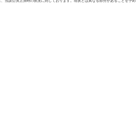
は、当該公演上演時の状況に則しております。現状とは異なる部分があることを予め