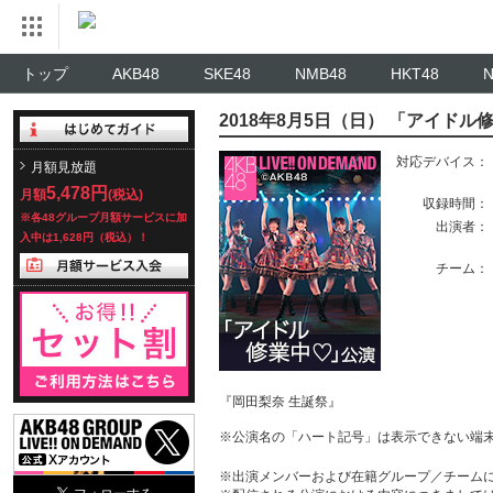
トップ
AKB48
SKE48
NMB48
HKT48
2018年8月5日（日） 「アイドル
対応デバイス：
月額見放題
5,478円
月額
(税込)
収録時間：
※各48グループ月額サービスに加
出演者：
入中は1,628円（税込）！
チーム：
『岡田梨奈 生誕祭』
※公演名の「ハート記号」は表示できない端
※出演メンバーおよび在籍グループ／チーム