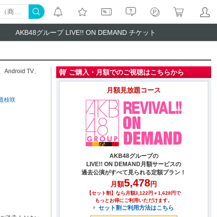
AKB48グループ LIVE!! ON DEMAND チケット
、
Android TV
、
ご購入・月額でのご視聴はこちらから
月額見放題コース
道枝咲
AKB48グループの
LIVE!! ON DEMAND月額サービスの
過去公演がすべて見られる定額プラン！
5,478
月額
円
【セット割】なら月額3,122円＋1,628円で
もっとお得にご利用いただけます。
セット割ご利用方法はこちら