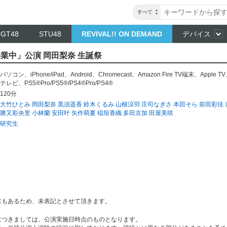
すべて
NGT48
STU48
REVIVAL!! ON DEMAND
デバイス
修業中」公演 岡田梨奈 生誕祭
パソコン
、
iPhone/iPad
、
Android
、
Chromecast
、
Amazon Fire TV端末
、
Apple TV
テレビ
、
PS5®Pro/PS5®/PS4®Pro/PS4®
120分
大竹ひとみ
岡田梨奈
黒須遥香
鈴木くるみ
山根涼羽
庄司なぎさ
本田そら
前田彩佳
勝又彩央里
小林蘭
安田叶
矢作萌夏
稲垣香織
多田京加
田屋美咲
研究生
末もあるため、未表記とさせて頂きます。
につきましては、公演実施日時点のものとなります。