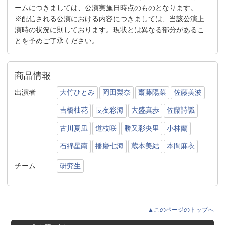
ームにつきましては、公演実施日時点のものとなります。
※配信される公演における内容につきましては、当該公演上
演時の状況に則しております。現状とは異なる部分があるこ
とを予めご了承ください。
商品情報
出演者
大竹ひとみ
岡田梨奈
齋藤陽菜
佐藤美波
吉橋柚花
長友彩海
大盛真歩
佐藤詩識
古川夏凪
道枝咲
勝又彩央里
小林蘭
石綿星南
播磨七海
蔵本美結
本間麻衣
チーム
研究生
▲このページのトップへ