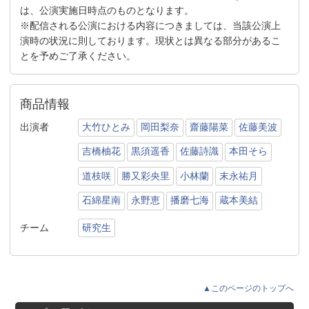
は、公演実施日時点のものとなります。
※配信される公演における内容につきましては、当該公演上
演時の状況に則しております。現状とは異なる部分があるこ
とを予めご了承ください。
商品情報
出演者
大竹ひとみ
岡田梨奈
齋藤陽菜
佐藤美波
吉橋柚花
黒須遥香
佐藤詩識
本田そら
道枝咲
勝又彩央里
小林蘭
末永祐月
石綿星南
永野恵
播磨七海
蔵本美結
チーム
研究生
▲このページのトップへ