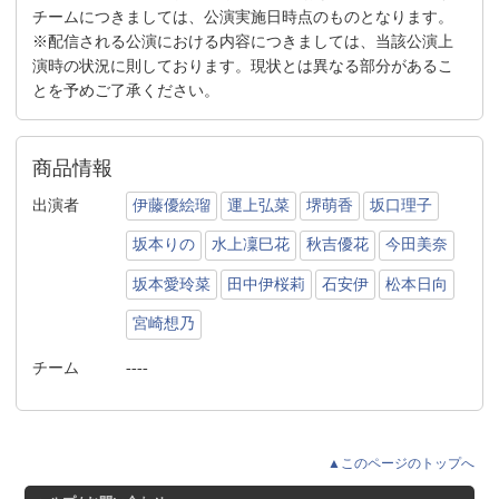
チームにつきましては、公演実施日時点のものとなります。
※配信される公演における内容につきましては、当該公演上
演時の状況に則しております。現状とは異なる部分があるこ
とを予めご了承ください。
商品情報
出演者
伊藤優絵瑠
運上弘菜
堺萌香
坂口理子
坂本りの
水上凜巳花
秋吉優花
今田美奈
坂本愛玲菜
田中伊桜莉
石安伊
松本日向
宮崎想乃
チーム
----
▲このページのトップへ