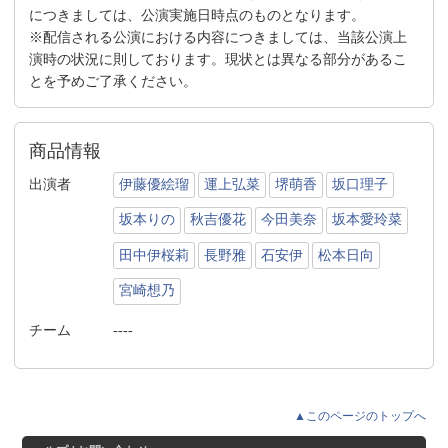
につきましては、公演実施日時点のものとなります。
※配信される公演における内容につきましては、当該公演上
演時の状況に則しております。現状とは異なる部分があるこ
とを予めご了承ください。
商品情報
出演者
伊藤優絵瑠
運上弘菜
堺萌香
坂口理子
坂本りの
秋吉優花
今田美奈
坂本愛玲菜
田中伊桜莉
長野雅
石安伊
松本日向
宮崎想乃
チーム
----
▲このページのトップへ