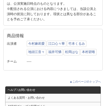
は、公演実施日時点のものとなります。
※配信される公演における内容につきましては、当該公演上
演時の状況に則しております。現状とは異なる部分があるこ
とを予めご了承ください。
商品情報
出演者
今村麻莉愛
江口心々華
竹本くるみ
地頭江音々
福井可憐
松岡はな
本村碧唯
チーム
----
▲このページのトップへ
ヘルプ / お問い合わせ
よくある質問・お問い合わせ