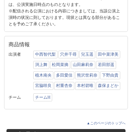
は、公演実施日時点のものとなります。
※配信される公演における内容につきましては、当該公演上
演時の状況に則しております。現状とは異なる部分があるこ
とを予めご了承ください。
商品情報
出演者
中西智代梨
穴井千尋
兒玉遥
田中菜津美
渕上舞
松岡菜摘
山田麻莉奈
若田部遥
植木南央
多田愛佳
熊沢世莉奈
下野由貴
宮脇咲良
村重杏奈
本村碧唯
森保まどか
チーム
チームH
▲このページのトップへ