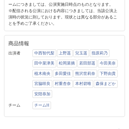
ームにつきましては、公演実施日時点のものとなります。
※配信される公演における内容につきましては、当該公演上
演時の状況に則しております。現状とは異なる部分があるこ
とを予めご了承ください。
商品情報
出演者
中西智代梨
上野遥
兒玉遥
指原莉乃
田中菜津美
松岡菜摘
若田部遥
今田美奈
植木南央
多田愛佳
熊沢世莉奈
下野由貴
宮脇咲良
村重杏奈
本村碧唯
森保まどか
安陪恭加
チーム
チームH